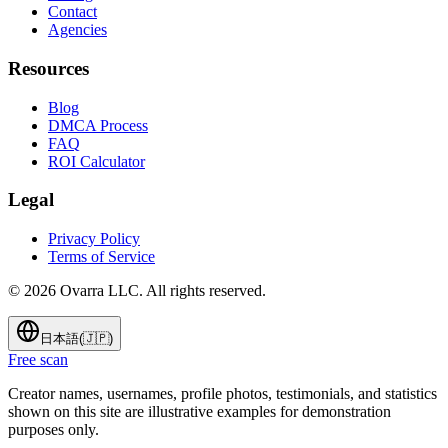
Contact
Agencies
Resources
Blog
DMCA Process
FAQ
ROI Calculator
Legal
Privacy Policy
Terms of Service
©
2026
Ovarra LLC. All rights reserved.
日本語
(
🇯🇵
)
Free scan
Creator names, usernames, profile photos, testimonials, and statistics
shown on this site are illustrative examples for demonstration
purposes only.