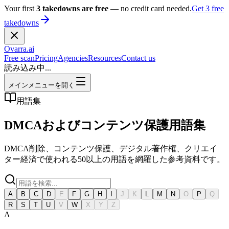
Your first
3 takedowns are free
— no credit card needed.
Get 3 free
takedowns
Ovarra
.ai
Free scan
Pricing
Agencies
Resources
Contact us
読み込み中...
メインメニューを開く
用語集
DMCAおよびコンテンツ保護用語集
DMCA削除、コンテンツ保護、デジタル著作権、クリエイ
ター経済で使われる50以上の用語を網羅した参考資料です。
A
B
C
D
E
F
G
H
I
J
K
L
M
N
O
P
Q
R
S
T
U
V
W
X
Y
Z
A