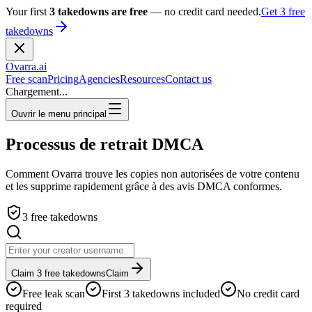
Your first
3 takedowns are free
— no credit card needed.
Get 3 free
takedowns
Ovarra
.ai
Free scan
Pricing
Agencies
Resources
Contact us
Chargement...
Ouvrir le menu principal
Processus de retrait DMCA
Comment Ovarra trouve les copies non autorisées de votre contenu
et les supprime rapidement grâce à des avis DMCA conformes.
3 free takedowns
Claim 3 free takedowns
Claim
Free leak scan
First 3 takedowns included
No credit card
required