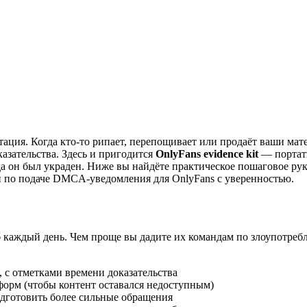
тация. Когда кто-то рипает, перепощивает или продаёт ваши ма
азательства. Здесь и пригодится
OnlyFans evidence kit
— портати
гда он был украден. Ниже вы найдёте практическое пошаговое ру
ги по подаче DMCA-уведомления для OnlyFans с уверенностью.
каждый день. Чем проще вы дадите их командам по злоупотребл
, с отметками времени доказательства
форм (чтобы контент оставался недоступным)
дготовить более сильные обращения