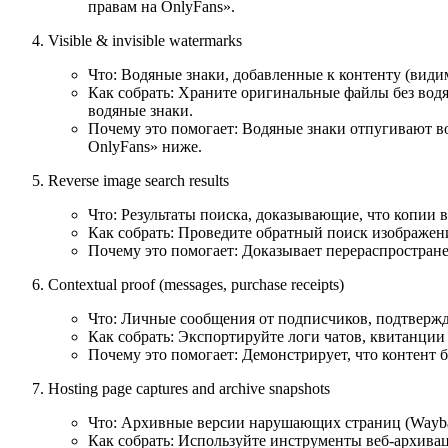
правам на OnlyFans».
Visible & invisible watermarks
Что: Водяные знаки, добавленные к контенту (види
Как собрать: Храните оригинальные файлы без водя
водяные знаки.
Почему это помогает: Водяные знаки отпугивают во
OnlyFans» ниже.
Reverse image search results
Что: Результаты поиска, доказывающие, что копии 
Как собрать: Проведите обратный поиск изображени
Почему это помогает: Доказывает перераспростран
Contextual proof (messages, purchase receipts)
Что: Личные сообщения от подписчиков, подтверж
Как собрать: Экспортируйте логи чатов, квитанции
Почему это помогает: Демонстрирует, что контент б
Hosting page captures and archive snapshots
Что: Архивные версии нарушающих страниц (Waybac
Как собрать: Используйте инструменты веб-архива