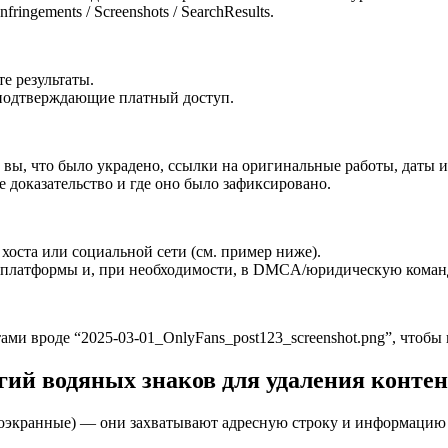
fringements / Screenshots / SearchResults.
е результаты.
 подтверждающие платный доступ.
о вы, что было украдено, ссылки на оригинальные работы, даты 
доказательство и где оно было зафиксировано.
хоста или социальной сети (см. пример ниже).
 платформы и, при необходимости, в DMCA/юридическую команд
ми вроде “2025-03-01_OnlyFans_post123_screenshot.png”, чтобы
ий водяных знаков для удаления контен
оэкранные) — они захватывают адресную строку и информацию 