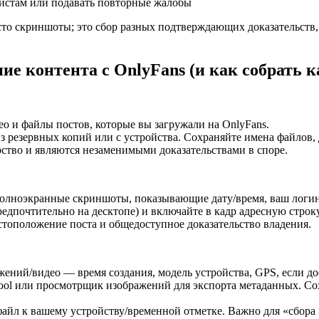
ристам или подавать повторные жалобы
то скриншоты; это сбор разных подтверждающих доказательств,
ие контента с OnlyFans (и как собрать к
о и файлы постов, которые вы загружали на OnlyFans.
 резервных копий или с устройства. Сохраняйте имена файлов, 
ство и являются незаменимыми доказательствами в споре.
полноэкранные скриншоты, показывающие дату/время, ваш логи
едпочтительно на десктопе) и включайте в кадр адресную строк
стоположение поста и общедоступное доказательство владения.
ений/видео — время создания, модель устройства, GPS, если до
Tool или просмотрщик изображений для экспорта метаданных. С
айл к вашему устройству/временной отметке. Важно для «сбора 