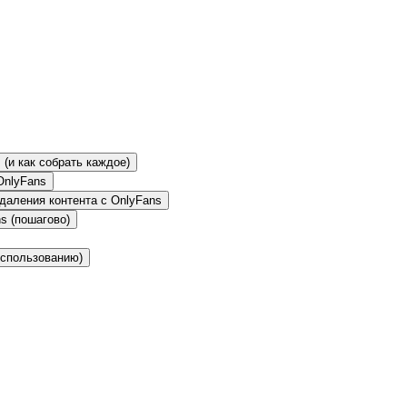
 (и как собрать каждое)
OnlyFans
даления контента с OnlyFans
s (пошагово)
использованию)