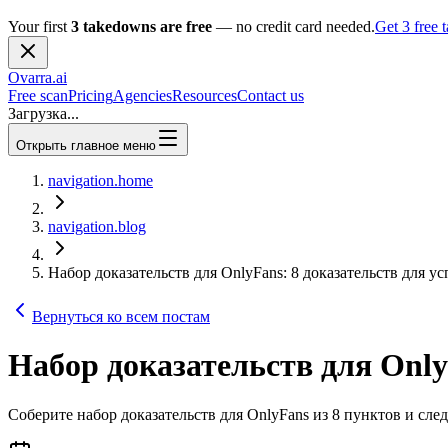
Your first
3 takedowns are free
— no credit card needed.
Get 3 free
Ovarra
.ai
Free scan
Pricing
Agencies
Resources
Contact us
Загрузка...
Открыть главное меню
navigation.home
navigation.blog
Набор доказательств для OnlyFans: 8 доказательств для у
Вернуться ко всем постам
Набор доказательств для Only
Соберите набор доказательств для OnlyFans из 8 пунктов и с