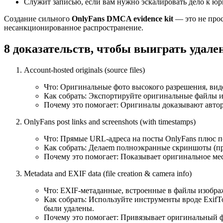
Служит записью, если вам нужно эскалировать дело к ю
Создание сильного
OnlyFans DMCA evidence kit
— это не прос
несанкционированное распространение.
8 доказательств, чтобы выиграть удален
Account-hosted originals (source files)
Что: Оригинальные фото высокого разрешения, виде
Как собрать: Экспортируйте оригинальные файлы из
Почему это помогает: Оригиналы доказывают автор
OnlyFans post links and screenshots (with timestamps)
Что: Прямые URL-адреса на посты OnlyFans плюс 
Как собрать: Делаеm полноэкранные скриншоты (пр
Почему это помогает: Показывает оригинальное ме
Metadata and EXIF data (file creation & camera info)
Что: EXIF-метаданные, встроенные в файлы изображ
Как собрать: Используйте инструменты вроде Exif
были удалены.
Почему это помогает: Привязывает оригинальный ф