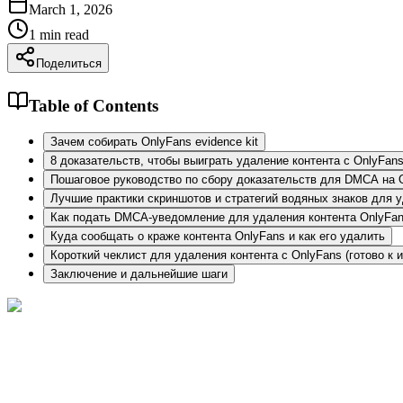
March 1, 2026
1
min read
Поделиться
Table of Contents
Зачем собирать OnlyFans evidence kit
8 доказательств, чтобы выиграть удаление контента с OnlyFans
Пошаговое руководство по сбору доказательств для DMCA на 
Лучшие практики скриншотов и стратегий водяных знаков для у
Как подать DMCA-уведомление для удаления контента OnlyFan
Куда сообщать о краже контента OnlyFans и как его удалить
Короткий чеклист для удаления контента с OnlyFans (готово к 
Заключение и дальнейшие шаги