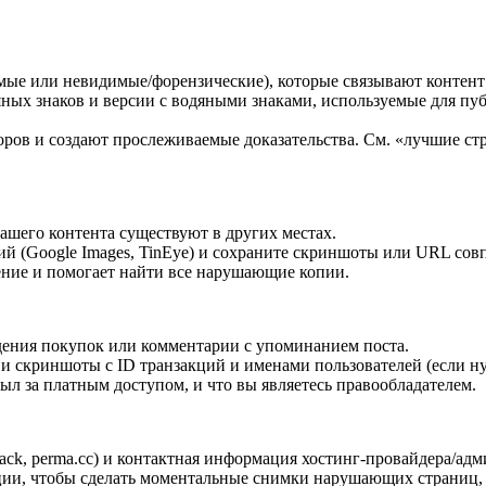
мые или невидимые/форензические), которые связывают контент 
ных знаков и версии с водяными знаками, используемые для пу
ров и создают прослеживаемые доказательства. См. «лучшие стр
вашего контента существуют в других местах.
й (Google Images, TinEye) и сохраните скриншоты или URL совп
ение и помогает найти все нарушающие копии.
дения покупок или комментарии с упоминанием поста.
 и скриншоты с ID транзакций и именами пользователей (если н
ыл за платным доступом, и что вы являетесь правообладателем.
k, perma.cc) и контактная информация хостинг-провайдера/адми
ции, чтобы сделать моментальные снимки нарушающих страниц, 