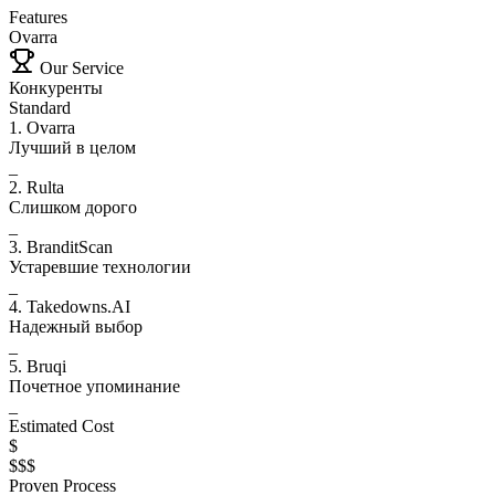
Features
Ovarra
Our Service
Конкуренты
Standard
1. Ovarra
Лучший в целом
_
2. Rulta
Слишком дорого
_
3. BranditScan
Устаревшие технологии
_
4. Takedowns.AI
Надежный выбор
_
5. Bruqi
Почетное упоминание
_
Estimated Cost
$
$$$
Proven Process