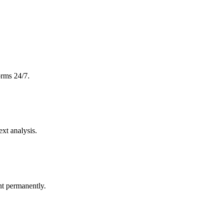
orms 24/7.
xt analysis.
t permanently.