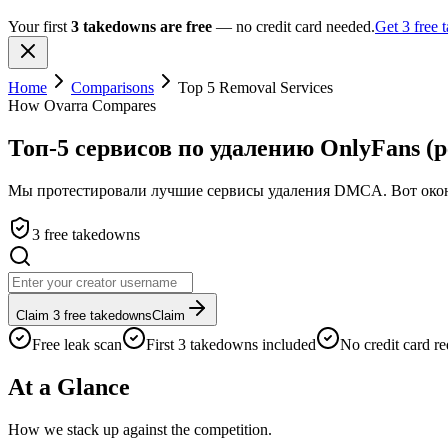
Your first
3 takedowns are free
— no credit card needed.
Get 3 free
Home
Comparisons
Top 5 Removal Services
How Ovarra Compares
Топ-5 сервисов по удалению OnlyFans (р
Мы протестировали лучшие сервисы удаления DMCA. Вот оконч
3 free takedowns
Claim 3 free takedowns
Claim
Free leak scan
First 3 takedowns included
No credit card re
At a Glance
How we stack up against the competition.