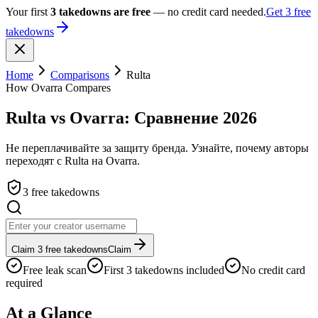
Your first
3 takedowns are free
— no credit card needed.
Get 3 free
takedowns
Home
Comparisons
Rulta
How Ovarra Compares
Rulta vs Ovarra: Сравнение 2026
Не переплачивайте за защиту бренда. Узнайте, почему авторы
переходят с Rulta на Ovarra.
3 free takedowns
Claim 3 free takedowns
Claim
Free leak scan
First 3 takedowns included
No credit card
required
At a Glance