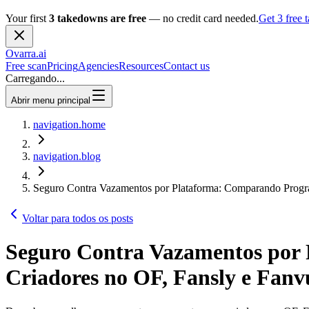
Your first
3 takedowns are free
— no credit card needed.
Get 3 free
Ovarra
.ai
Free scan
Pricing
Agencies
Resources
Contact us
Carregando...
Abrir menu principal
navigation.home
navigation.blog
Seguro Contra Vazamentos por Plataforma: Comparando Progra
Voltar para todos os posts
Seguro Contra Vazamentos por
Criadores no OF, Fansly e Fanv