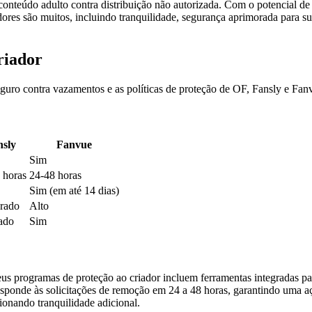
conteúdo adulto contra distribuição não autorizada. Com o potencial d
dores são muitos, incluindo tranquilidade, segurança aprimorada para s
riador
uro contra vazamentos e as políticas de proteção de OF, Fansly e Fan
nsly
Fanvue
Sim
 horas
24-48 horas
Sim (em até 14 dias)
rado
Alto
ado
Sim
eus programas de proteção ao criador incluem ferramentas integradas p
ponde às solicitações de remoção em 24 a 48 horas, garantindo uma aç
ionando tranquilidade adicional.