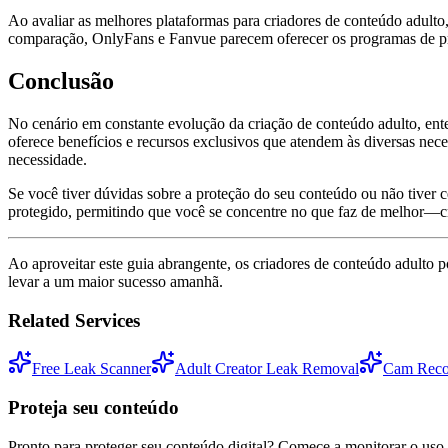
Ao avaliar as melhores plataformas para criadores de conteúdo adulto
comparação, OnlyFans e Fanvue parecem oferecer os programas de pr
Conclusão
No cenário em constante evolução da criação de conteúdo adulto, ente
oferece benefícios e recursos exclusivos que atendem às diversas n
necessidade.
Se você tiver dúvidas sobre a proteção do seu conteúdo ou não tiver c
protegido, permitindo que você se concentre no que faz de melhor—cr
Ao aproveitar este guia abrangente, os criadores de conteúdo adulto 
levar a um maior sucesso amanhã.
Related Services
Free Leak Scanner
Adult Creator Leak Removal
Cam Reco
Proteja seu conteúdo
Pronto para proteger seu conteúdo digital? Comece a monitorar o uso 