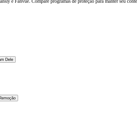
Fansly e Fanvue. Compare programas de proteção para manter seu cont
am Dele
e Remoção