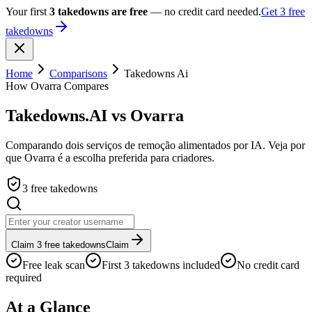
Your first
3 takedowns are free
— no credit card needed.
Get 3 free
takedowns
Home
Comparisons
Takedowns Ai
How Ovarra Compares
Takedowns.AI vs Ovarra
Comparando dois serviços de remoção alimentados por IA. Veja por
que Ovarra é a escolha preferida para criadores.
3 free takedowns
Claim 3 free takedowns
Claim
Free leak scan
First 3 takedowns included
No credit card
required
At a Glance