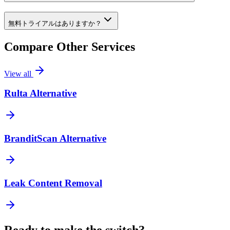
無料トライアルはありますか？
Compare Other Services
View all
Rulta Alternative
BranditScan Alternative
Leak Content Removal
Ready to make the switch?