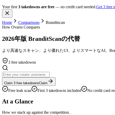
Your first
3 takedowns are free
— no credit card needed.
Get 3 free
Home
Comparisons
Branditscan
How Ovarra Compares
2026年版 BranditScanの代替
より高速なスキャン、より優れたUI、よりスマートなAI。Brand
3 free takedowns
Claim 3 free takedowns
Claim
Free leak scan
First 3 takedowns included
No credit card re
At a Glance
How we stack up against the competition.