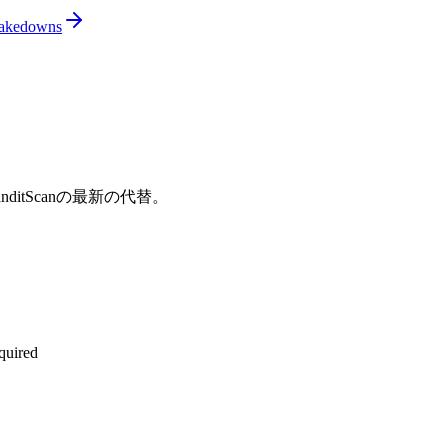
 takedowns
itScanの最新の代替。
quired