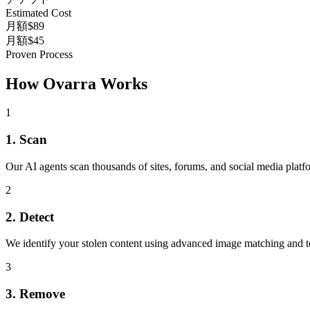
Estimated Cost
月額$89
月額$45
Proven Process
How Ovarra Works
1
1. Scan
Our AI agents scan thousands of sites, forums, and social media platf
2
2. Detect
We identify your stolen content using advanced image matching and te
3
3. Remove