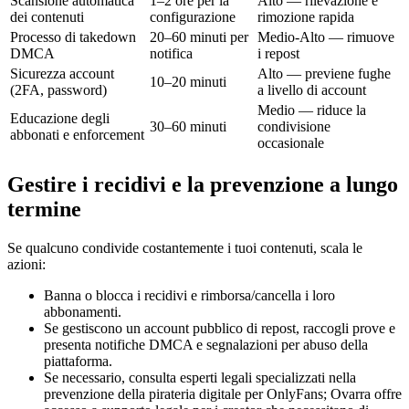
Scansione automatica
1–2 ore per la
Alto — rilevazione e
dei contenuti
configurazione
rimozione rapida
Processo di takedown
20–60 minuti per
Medio-Alto — rimuove
DMCA
notifica
i repost
Sicurezza account
Alto — previene fughe
10–20 minuti
(2FA, password)
a livello di account
Medio — riduce la
Educazione degli
30–60 minuti
condivisione
abbonati e enforcement
occasionale
Gestire i recidivi e la prevenzione a lungo
termine
Se qualcuno condivide costantemente i tuoi contenuti, scala le
azioni:
Banna o blocca i recidivi e rimborsa/cancella i loro
abbonamenti.
Se gestiscono un account pubblico di repost, raccogli prove e
presenta notifiche DMCA e segnalazioni per abuso della
piattaforma.
Se necessario, consulta esperti legali specializzati nella
prevenzione della pirateria digitale per OnlyFans; Ovarra offre