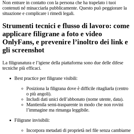
Non entrare in contatto con la persona che ha trapelato i tuoi
contenuti né minacciarla pubblicamente. Questo può peggiorare la
situazione e complicare i rimedi legali.
Strumenti tecnici e flusso di lavoro: come
applicare filigrane a foto e video
OnlyFans, e prevenire l’inoltro dei link e
gli screenshot
La filigranatura e l’igiene della piattaforma sono due delle difese
tecniche più efficaci.
Best practice per filigrane visibili:
Posiziona la filigrana dove è difficile ritagliarla (centro
o più angoli).
Includi dati unici dell’abbonato (nome utente, data).
Mantienila semi-trasparente in modo che non rovini
l’immagine ma rimanga leggibile.
Filigrane invisibili:
Incorpora metadati di proprietà nel file senza cambiarne