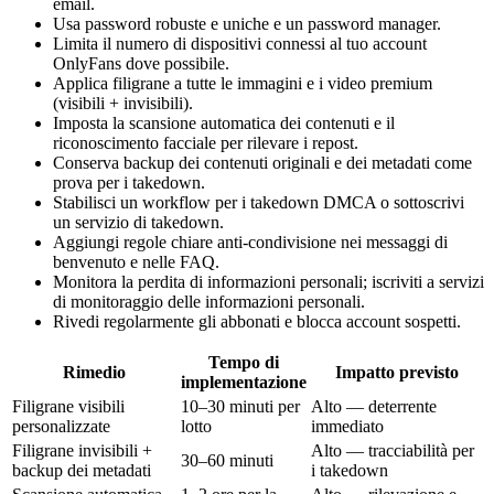
email.
Usa password robuste e uniche e un password manager.
Limita il numero di dispositivi connessi al tuo account
OnlyFans dove possibile.
Applica filigrane a tutte le immagini e i video premium
(visibili + invisibili).
Imposta la scansione automatica dei contenuti e il
riconoscimento facciale per rilevare i repost.
Conserva backup dei contenuti originali e dei metadati come
prova per i takedown.
Stabilisci un workflow per i takedown DMCA o sottoscrivi
un servizio di takedown.
Aggiungi regole chiare anti-condivisione nei messaggi di
benvenuto e nelle FAQ.
Monitora la perdita di informazioni personali; iscriviti a servizi
di monitoraggio delle informazioni personali.
Rivedi regolarmente gli abbonati e blocca account sospetti.
Tempo di
Rimedio
Impatto previsto
implementazione
Filigrane visibili
10–30 minuti per
Alto — deterrente
personalizzate
lotto
immediato
Filigrane invisibili +
Alto — tracciabilità per
30–60 minuti
backup dei metadati
i takedown