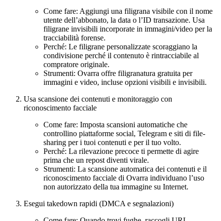
Come fare: Aggiungi una filigrana visibile con il nome
utente dell’abbonato, la data o l’ID transazione. Usa
filigrane invisibili incorporate in immagini/video per la
tracciabilità forense.
Perché: Le filigrane personalizzate scoraggiano la
condivisione perché il contenuto è rintracciabile al
compratore originale.
Strumenti: Ovarra offre filigranatura gratuita per
immagini e video, incluse opzioni visibili e invisibili.
Usa scansione dei contenuti e monitoraggio con
riconoscimento facciale
Come fare: Imposta scansioni automatiche che
controllino piattaforme social, Telegram e siti di file-
sharing per i tuoi contenuti e per il tuo volto.
Perché: La rilevazione precoce ti permette di agire
prima che un repost diventi virale.
Strumenti: La scansione automatica dei contenuti e il
riconoscimento facciale di Ovarra individuano l’uso
non autorizzato della tua immagine su Internet.
Esegui takedown rapidi (DMCA e segnalazioni)
Come fare: Quando trovi fughe, raccogli URL,