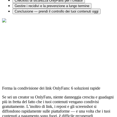
Checklist di sicurezza OnlyFans per i creator
Gestire i recidivi e la prevenzione a lungo termine
Conclusione — prendi il controllo dei tuoi contenuti oggi
Ferma la condivisione dei link OnlyFans: 6 soluzioni rapide
Se sei un creator su OnlyFans, niente danneggia crescita e guadagni
più in fretta del fatto che i tuoi contenuti vengano condivisi
gratuitamente. L’inoltro di link, i repost e gli screenshot si
diffondono rapidamente sulle piattaforme — e una volta che i tuoi
contenuti a pagamento sono fuori, è difficile recuperarli