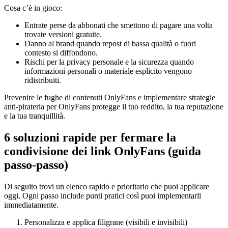
Cosa c’è in gioco:
Entrate perse da abbonati che smettono di pagare una volta
trovate versioni gratuite.
Danno al brand quando repost di bassa qualità o fuori
contesto si diffondono.
Rischi per la privacy personale e la sicurezza quando
informazioni personali o materiale esplicito vengono
ridistribuiti.
Prevenire le fughe di contenuti OnlyFans e implementare strategie
anti-pirateria per OnlyFans protegge il tuo reddito, la tua reputazione
e la tua tranquillità.
6 soluzioni rapide per fermare la
condivisione dei link OnlyFans (guida
passo-passo)
Di seguito trovi un elenco rapido e prioritario che puoi applicare
oggi. Ogni passo include punti pratici così puoi implementarli
immediatamente.
Personalizza e applica filigrane (visibili e invisibili)