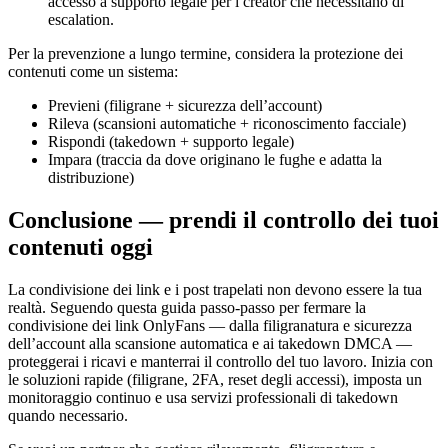
accesso a supporto legale per i creator che necessitano di
escalation.
Per la prevenzione a lungo termine, considera la protezione dei
contenuti come un sistema:
Previeni (filigrane + sicurezza dell’account)
Rileva (scansioni automatiche + riconoscimento facciale)
Rispondi (takedown + supporto legale)
Impara (traccia da dove originano le fughe e adatta la
distribuzione)
Conclusione — prendi il controllo dei tuoi
contenuti oggi
La condivisione dei link e i post trapelati non devono essere la tua
realtà. Seguendo questa guida passo-passo per fermare la
condivisione dei link OnlyFans — dalla filigranatura e sicurezza
dell’account alla scansione automatica e ai takedown DMCA —
proteggerai i ricavi e manterrai il controllo del tuo lavoro. Inizia con
le soluzioni rapide (filigrane, 2FA, reset degli accessi), imposta un
monitoraggio continuo e usa servizi professionali di takedown
quando necessario.