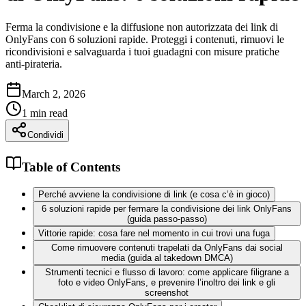
Ferma la condivisione e la diffusione non autorizzata dei link di
OnlyFans con 6 soluzioni rapide. Proteggi i contenuti, rimuovi le
ricondivisioni e salvaguarda i tuoi guadagni con misure pratiche
anti-pirateria.
March 2, 2026
1
min read
Condividi
Table of Contents
Perché avviene la condivisione di link (e cosa c’è in gioco)
6 soluzioni rapide per fermare la condivisione dei link OnlyFans
(guida passo-passo)
Vittorie rapide: cosa fare nel momento in cui trovi una fuga
Come rimuovere contenuti trapelati da OnlyFans dai social
media (guida al takedown DMCA)
Strumenti tecnici e flusso di lavoro: come applicare filigrane a
foto e video OnlyFans, e prevenire l’inoltro dei link e gli
screenshot