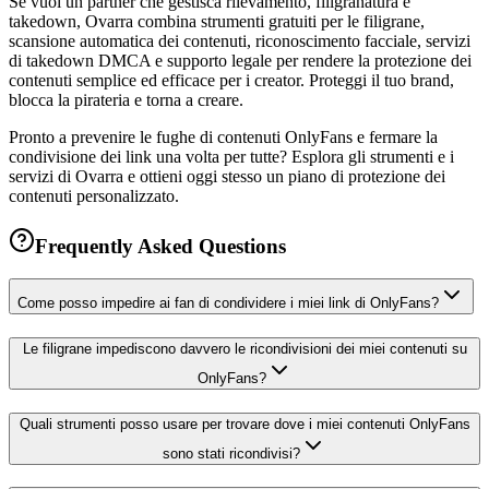
Se vuoi un partner che gestisca rilevamento, filigranatura e
takedown, Ovarra combina strumenti gratuiti per le filigrane,
scansione automatica dei contenuti, riconoscimento facciale, servizi
di takedown DMCA e supporto legale per rendere la protezione dei
contenuti semplice ed efficace per i creator. Proteggi il tuo brand,
blocca la pirateria e torna a creare.
Pronto a prevenire le fughe di contenuti OnlyFans e fermare la
condivisione dei link una volta per tutte? Esplora gli strumenti e i
servizi di Ovarra e ottieni oggi stesso un piano di protezione dei
contenuti personalizzato.
Frequently Asked Questions
Come posso impedire ai fan di condividere i miei link di OnlyFans?
Le filigrane impediscono davvero le ricondivisioni dei miei contenuti su
OnlyFans?
Quali strumenti posso usare per trovare dove i miei contenuti OnlyFans
sono stati ricondivisi?