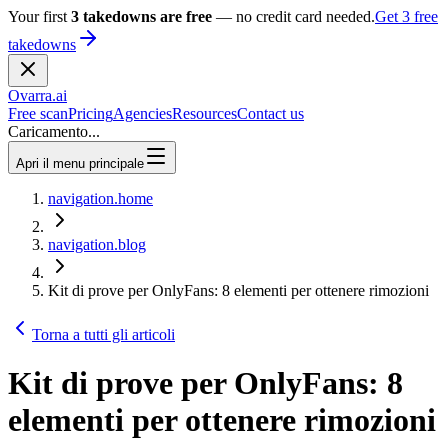
Your first
3 takedowns are free
— no credit card needed.
Get 3 free
takedowns
Ovarra
.ai
Free scan
Pricing
Agencies
Resources
Contact us
Caricamento...
Apri il menu principale
navigation.home
navigation.blog
Kit di prove per OnlyFans: 8 elementi per ottenere rimozioni
Torna a tutti gli articoli
Kit di prove per OnlyFans: 8
elementi per ottenere rimozioni