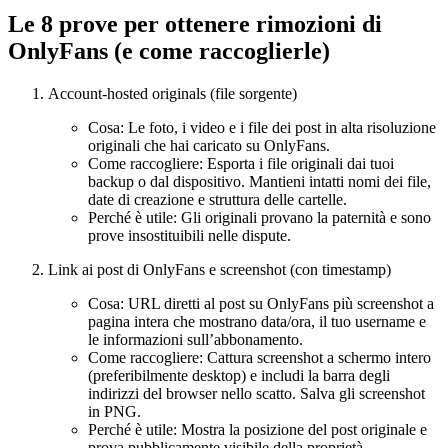
Le 8 prove per ottenere rimozioni di
OnlyFans (e come raccoglierle)
Account-hosted originals (file sorgente)
Cosa: Le foto, i video e i file dei post in alta risoluzione
originali che hai caricato su OnlyFans.
Come raccogliere: Esporta i file originali dai tuoi
backup o dal dispositivo. Mantieni intatti nomi dei file,
date di creazione e struttura delle cartelle.
Perché è utile: Gli originali provano la paternità e sono
prove insostituibili nelle dispute.
Link ai post di OnlyFans e screenshot (con timestamp)
Cosa: URL diretti al post su OnlyFans più screenshot a
pagina intera che mostrano data/ora, il tuo username e
le informazioni sull’abbonamento.
Come raccogliere: Cattura screenshot a schermo intero
(preferibilmente desktop) e includi la barra degli
indirizzi del browser nello scatto. Salva gli screenshot
in PNG.
Perché è utile: Mostra la posizione del post originale e
prova pubblicamente visibile della proprietà.