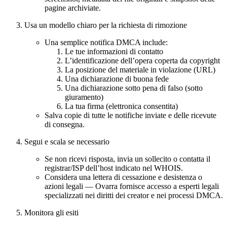
pagine archiviate.
Usa un modello chiaro per la richiesta di rimozione
Una semplice notifica DMCA include:
Le tue informazioni di contatto
L’identificazione dell’opera coperta da copyright
La posizione del materiale in violazione (URL)
Una dichiarazione di buona fede
Una dichiarazione sotto pena di falso (sotto
giuramento)
La tua firma (elettronica consentita)
Salva copie di tutte le notifiche inviate e delle ricevute
di consegna.
Segui e scala se necessario
Se non ricevi risposta, invia un sollecito o contatta il
registrar/ISP dell’host indicato nel WHOIS.
Considera una lettera di cessazione e desistenza o
azioni legali — Ovarra fornisce accesso a esperti legali
specializzati nei diritti dei creator e nei processi DMCA.
Monitora gli esiti