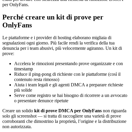
per OnlyFans.
Perché creare un kit di prove per
OnlyFans
Le piattaforme e i provider di hosting elaborano migliaia di
segnalazioni ogni giorno. Più facile rendi la verifica della tua
denuncia per i team abusivi, più velocemente agiranno. Un kit di
prove:
Accelera le rimozioni presentando prove organizzate e con
timestamp
Riduce il ping-pong di richieste con le piattaforme (così il
contenuto resta rimosso)
Aiuta i team legali e gli agenti DMCA a preparare richieste
più solide
Serve come registro se hai bisogno di ricorrere a un avvocato
o presentare denunce ripetute
Creare un solido
kit di prove DMCA per OnlyFans
non riguarda
solo gli screenshot — si tratta di raccogliere una varietà di prove
corroboranti che dimostrino la proprietà, l’origine e la distribuzione
non autorizzata.