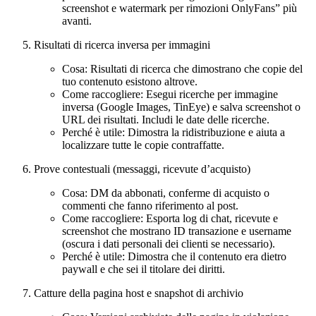
screenshot e watermark per rimozioni OnlyFans” più
avanti.
Risultati di ricerca inversa per immagini
Cosa: Risultati di ricerca che dimostrano che copie del
tuo contenuto esistono altrove.
Come raccogliere: Esegui ricerche per immagine
inversa (Google Images, TinEye) e salva screenshot o
URL dei risultati. Includi le date delle ricerche.
Perché è utile: Dimostra la ridistribuzione e aiuta a
localizzare tutte le copie contraffatte.
Prove contestuali (messaggi, ricevute d’acquisto)
Cosa: DM da abbonati, conferme di acquisto o
commenti che fanno riferimento al post.
Come raccogliere: Esporta log di chat, ricevute e
screenshot che mostrano ID transazione e username
(oscura i dati personali dei clienti se necessario).
Perché è utile: Dimostra che il contenuto era dietro
paywall e che sei il titolare dei diritti.
Catture della pagina host e snapshot di archivio