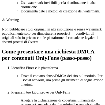
Usa watermark invisibili per la distribuzione in alta
risoluzione.
Documenta date e metodi di creazione dei watermark.
⚠️ Warning
Non pubblicare i tuoi originali in alta risoluzione e senza watermark
pubblicamente solo per dimostrare la proprietà — condividi gli
originali solo in privato con le piattaforme, il consulente legale o i
sistemi protetti di Ovarra.
Come presentare una richiesta DMCA
per contenuti OnlyFans (passo-passo)
Identifica l’host e la piattaforma
Trova il contatto abuse/DMCA del sito o il modulo. Per
i social network, usa prima gli strumenti di segnalazione
integrati.
Prepara il tuo kit di prove per OnlyFans
Allegare la dichiarazione di copertina, il manifesto,
screenshot, metadata dei file originali e snapshot delle