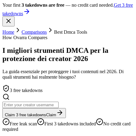
Your first
3 takedowns are free
— no credit card needed.
Get 3 free
takedowns
Home
Comparisons
Best Dmca Tools
How Ovarra Compares
I migliori strumenti DMCA per la
protezione dei creator 2026
La guida essenziale per proteggere i tuoi contenuti nel 2026. Di
quali strumenti hai realmente bisogno?
3 free takedowns
Claim 3 free takedowns
Claim
Free leak scan
First 3 takedowns included
No credit card
required