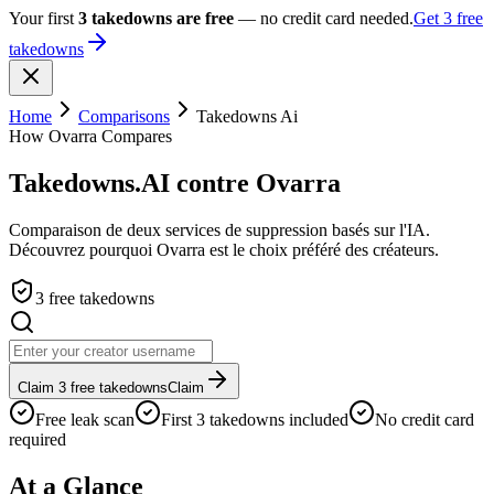
Your first
3 takedowns are free
— no credit card needed.
Get 3 free
takedowns
Home
Comparisons
Takedowns Ai
How Ovarra Compares
Takedowns.AI contre Ovarra
Comparaison de deux services de suppression basés sur l'IA.
Découvrez pourquoi Ovarra est le choix préféré des créateurs.
3 free takedowns
Claim 3 free takedowns
Claim
Free leak scan
First 3 takedowns included
No credit card
required
At a Glance