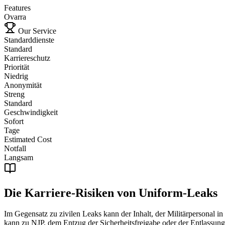
Features
Ovarra
Our Service
Standarddienste
Standard
Karriereschutz
Priorität
Niedrig
Anonymität
Streng
Standard
Geschwindigkeit
Sofort
Tage
Estimated Cost
Notfall
Langsam
Die Karriere-Risiken von Uniform-Leaks
Im Gegensatz zu zivilen Leaks kann der Inhalt, der Militärpersona
kann zu NJP, dem Entzug der Sicherheitsfreigabe oder der Entlassung