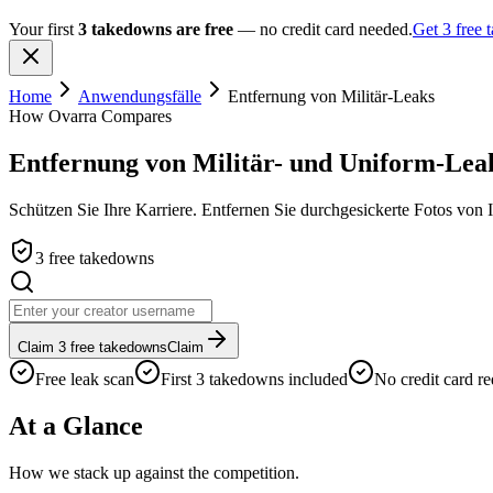
Your first
3 takedowns are free
— no credit card needed.
Get 3 free
Home
Anwendungsfälle
Entfernung von Militär-Leaks
How Ovarra Compares
Entfernung von Militär- und Uniform-Lea
Schützen Sie Ihre Karriere. Entfernen Sie durchgesickerte Fotos von 
3 free takedowns
Claim 3 free takedowns
Claim
Free leak scan
First 3 takedowns included
No credit card re
At a Glance
How we stack up against the competition.